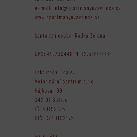
e–mail: info@apartmanyuvavrince.cz
www.apartmanyuvavrince.cz
kontaktní osoba: Radka Zelená
GPS: 49.2304481N, 13.5180033E
Fakturační údaje:
Veterinární centrum s.r.o.
Hájkova 109
342 01 Sušice
IČ: 49192175
DIČ: CZ49192175
číslo účtu: