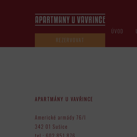
APARTMÁNY U VAVŘINCE
ÚVOD
REZERVOVAT
APARTMÁNY U VAVŘINCE
Americké armády 76/I
342 01 Sušice
tel.: 602 851 876