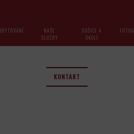
UBYTOVÁNÍ
NAŠE
SUŠICE A
FOTOG
SLUŽBY
OKOLÍ
KONTAKT